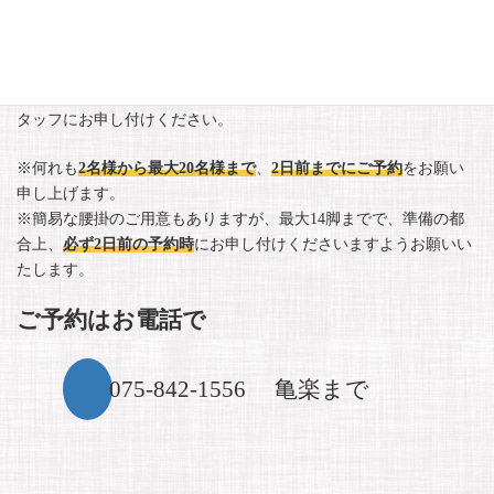
・付き出し、豚のしゃぶしゃぶ、雑炊、
※ヒラメの薄造りを追加した場合、4,400円となります。
※その他追加注文も承っております。
季節のおばんざいや一品料理もご用意できますので、お気軽にス
タッフにお申し付けください。
※何れも
2名様から最大20名様まで
、
2日前までにご予約
をお願い
申し上げます。
※簡易な腰掛のご用意もありますが、最大14脚までで、準備の都
合上、
必ず2日前の予約時
にお申し付けくださいますようお願いい
たします。
ご予約はお電話で
075-842-1556 亀楽まで